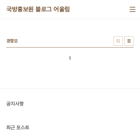
본문 바로가기
국방홍보원 블로그 어울림
경항모
1
공지사항
최근 포스트