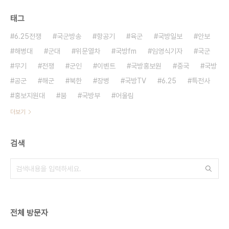
태그
6.25전쟁
국군방송
항공기
육군
국방일보
안보
해병대
군대
위문열차
국방fm
임영식기자
국군
무기
전쟁
군인
이벤트
국방홍보원
중국
국방
공군
해군
북한
장병
국방TV
6.25
특전사
홍보지원대
붐
국방부
어울림
더보기
검색
전체 방문자