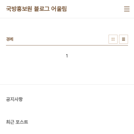
본문 바로가기
국방홍보원 블로그 어울림
경례
1
공지사항
최근 포스트