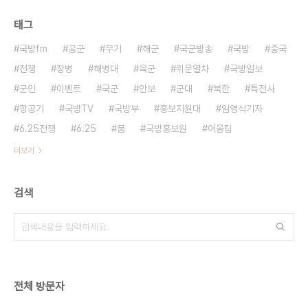
태그
국방fm
공군
무기
해군
국군방송
국방
중국
전쟁
장병
해병대
육군
위문열차
국방일보
군인
이벤트
국군
안보
군대
북한
특전사
항공기
국방TV
국방부
홍보지원대
임영식기자
6.25전쟁
6.25
붐
국방홍보원
어울림
더보기
검색
전체 방문자