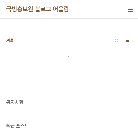
본문 바로가기
국방홍보원 블로그 어울림
겨울
1
공지사항
최근 포스트