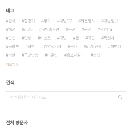
태그
중국
항공기
무기
국방TV
위문열차
국방일보
해군
6.25
국방홍보원
육군
공군
국방fm
군인
안보
이벤트
국방
붐
국군
특전사
국방부
장병
임영식기자
군대
6.25전쟁
해병대
북한
국군방송
어울림
홍보지원대
전쟁
더보기
검색
전체 방문자