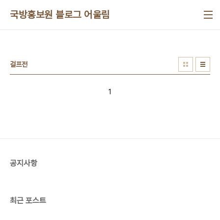
본문 바로가기
국방홍보원 블로그 어울림
걸프전
1
공지사항
최근 포스트