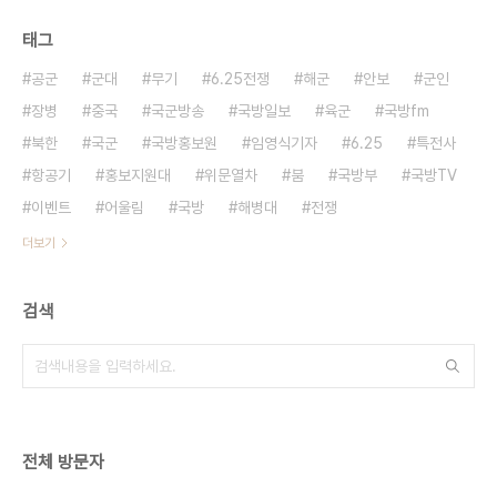
태그
공군
군대
무기
6.25전쟁
해군
안보
군인
장병
중국
국군방송
국방일보
육군
국방fm
북한
국군
국방홍보원
임영식기자
6.25
특전사
항공기
홍보지원대
위문열차
붐
국방부
국방TV
이벤트
어울림
국방
해병대
전쟁
더보기
검색
전체 방문자