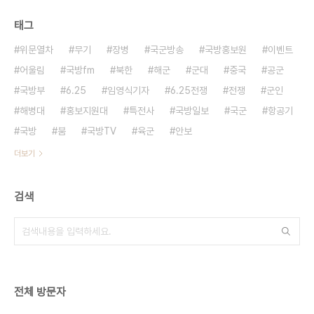
태그
위문열차
무기
장병
국군방송
국방홍보원
이벤트
어울림
국방fm
북한
해군
군대
중국
공군
국방부
6.25
임영식기자
6.25전쟁
전쟁
군인
해병대
홍보지원대
특전사
국방일보
국군
항공기
국방
붐
국방TV
육군
안보
더보기
검색
전체 방문자