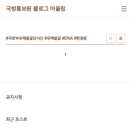
본문 바로가기
국방홍보원 블로그 어울림
#국방부유해발굴감식단 #유해발굴 #DNA #현충원
1
공지사항
최근 포스트