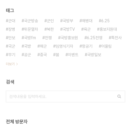
태그
군대
국군방송
군인
국방부
해병대
6.25
장병
위문열차
북한
국방TV
육군
홍보지원대
안보
국방fm
전쟁
국방홍보원
6.25전쟁
특전사
국군
국방
해군
임영식기자
항공기
어울림
무기
공군
중국
붐
이벤트
국방일보
더보기
검색
전체 방문자