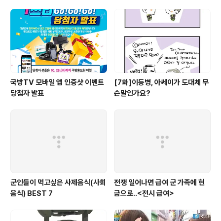
국방TV 모바일 앱 인증샷 이벤트
[7화]이등병, 아쎄이가 도대체 무
당첨자 발표
슨말인가요?
군인들이 먹고싶은 사제음식(사회
전쟁 일어나면 급여 군 가족에 현
음식) BEST 7
금으로..<전시 급여>