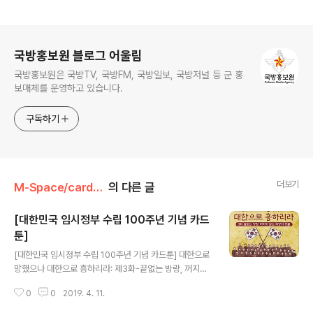
로그 정보
국방홍보원 블로그 어울림
국방홍보원은 국방TV, 국방FM, 국방일보, 국방저널 등 군 홍
보매체를 운영하고 있습니다.
구독하기
더보기
M-Space/cardnews
의 다른 글
[대한민국 임시정부 수립 100주년 기념 카드
툰]
글 내용
[대한민국 임시정부 수립 100주년 기념 카드툰] 대한으로
망했으나 대한으로 흥하리라: 제3화-끝없는 방랑, 꺼지지
않는 희망의 촛불 #임정 #임시정부 #100주년 #대한민국
0
0
2019. 4. 11.
#상해 #상하이