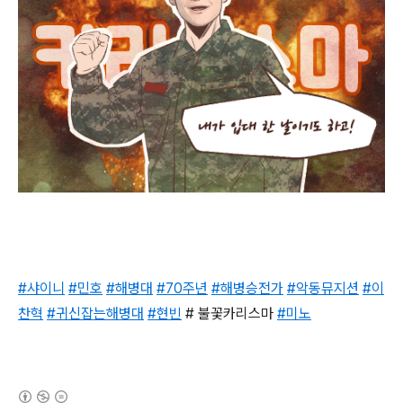
#
샤이니
#
민호
#
해병대
#
70주년
#
해병승전가
#
악동뮤지션
#
이
찬혁
#
귀신잡는해병대
#
현빈
# 불꽃카리스마
#
미노
(새창열림)