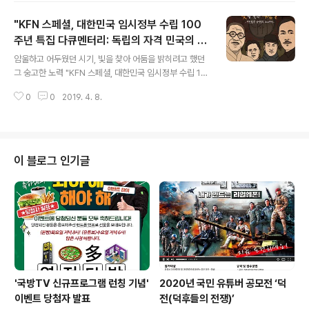
"KFN 스페셜, 대한민국 임시정부 수립 100
주년 특집 다큐멘터리: 독립의 자격 민국의 국
글 내용
민이 되다"
암울하고 어두웠던 시기, 빛을 찾아 어둠을 밝히려고 했던
그 숭고한 노력 "KFN 스페셜, 대한민국 임시정부 수립 10
0주년 특집 다큐멘터리: 독립의 자격 민국의 국민이 되다."
0
0
2019. 4. 8.
4월 11일-11시, 18시 4월 13일-23시
이 블로그 인기글
'국방TV 신규프로그램 런칭 기념'
2020년 국민 유튜버 공모전 ‘덕
이벤트 당첨자 발표
전(덕후들의 전쟁)’