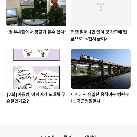
“병·부사관에서 장교가 될수 있다”
전쟁 일어나면 급여 군 가족에 현
금으로..<전시 급여>
[7화]이등병, 아쎄이가 도대체 무
세계에서 유일한 움직이는 병원부
슨말인가요?
대, 국군병원열차
의안내