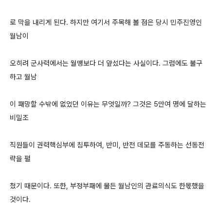
로 막을 내리게 된다. 하지만 여기서 주목해 볼 점은 당시 민주진영인
월남이
오히려 군사력에서는 월맹보다 더 앞섰다는 사실이다. 그럼에도 불구
하고 월남
이 패망할 수밖에 없었던 이유는 무엇일까? 그것은 5만여 명에 달하는
비밀조
직원들이 권력핵심부에 침투하여, 반미, 반전 데모를 주동하는 선동전
략을 펼
쳤기 때문이다. 또한, 부정부패에 물든 월남인의 관료의식도 한몫했을
것이다.