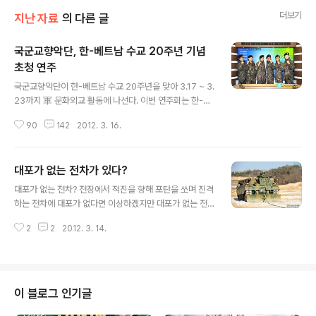
더보기
지난 자료
의 다른 글
국군교향악단, 한-베트남 수교 20주년 기념
초청 연주
글 내용
국군교향악단이 한-베트남 수교 20주년을 맞아 3.17 ~ 3.
23까지 軍 문화외교 활동에 나선다. 이번 연주회는 한-베
트남 수교 20주년을 맞아 베트남 정부의 공식 초청으로 이
90
142
2012. 3. 16.
루어졌으며, 국군교향악단이 외국 정부의 초청을 받고 해
외 연주에 나서는 것은 ‘10년 창단 이후 처음입니다. 3.19
(월)과 3.21(수) 베트남 정부 및 군 관계자와 교민 및 현지
대포가 없는 전차가 있다?
주민을 대상으로 두 차례 공식 연주회를 갖고, 3.22(목) 베
글 내용
트남 군악대와 합동 연주회를 갖는 등 다양한 軍 문화외교
대포가 없는 전차? 전장에서 적진을 향해 포탄을 쏘며 진격
활동을 펼치게 됩니다. 또한, 이번 초청 연주회에서 수준 높
하는 전차에 대포가 없다면 이상하겠지만 대포가 없는 전
은 정통 클래식 연주와 더불어 육군 전통악대의 모듬북과
차가 있답니다. 그건 바로 구난전차입니다. 전차 및 궤도차
사물놀이, 홍보지원대원 에픽하이의 최진(미쓰라진) 병장,
2
2
2012. 3. 14.
량에 대한 근접지원장비로 기갑 및 기계화부대에서 운용되
유승찬 상병, 박효신 상병, 탤런트 김지훈 상병, 정지훈 일
는 구난전차는 전장에서 손상된 전차 및 장갑차에 대해, 신
병..
속한 구난 및 정비. 후송임무를 수행하는 중요한 장비입니
다. 이번에는 지난 2월초 동계 혹한의 악조건 속에서 기계
화 부대 전투수행능력 배양에 중점을 둔 혹한기 전술훈련
이 블로그 인기글
을 실시한 육군20사단의 전차구난 및 후송훈련장면을 중