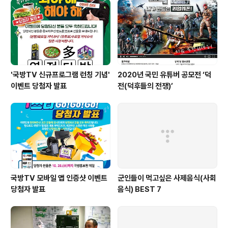
점으로 구난전차에 대해 소개해 드리겠습니다. 전장에서
때와 장소를 구분하지 않고 활약해야하는 전차는 야전에서
긴급하게 구난이나 후송, 정비가 필요한 경우가 발생하게
됩니다. 이때 구난전차의 역활이 필요하게 되는데 ..
'국방TV 신규프로그램 런칭 기념'
2020년 국민 유튜버 공모전 ‘덕
이벤트 당첨자 발표
전(덕후들의 전쟁)’
국방TV 모바일 앱 인증샷 이벤트
군인들이 먹고싶은 사제음식(사회
당첨자 발표
음식) BEST 7