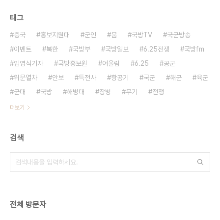
태그
중국
홍보지원대
군인
붐
국방TV
국군방송
이벤트
북한
국방부
국방일보
6.25전쟁
국방fm
임영식기자
국방홍보원
어울림
6.25
공군
위문열차
안보
특전사
항공기
국군
해군
육군
군대
국방
해병대
장병
무기
전쟁
더보기
검색
전체 방문자