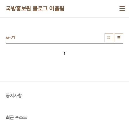
본문 바로가기
국방홍보원 블로그 어울림
sr-71
1
공지사항
최근 포스트