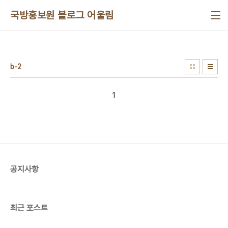
본문 바로가기
국방홍보원 블로그 어울림
b-2
1
공지사항
최근 포스트