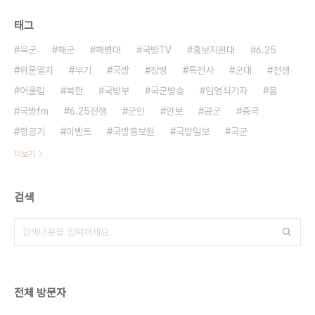
태그
육군
해군
해병대
국방TV
홍보지원대
6.25
위문열차
무기
국방
장병
특전사
군대
전쟁
어울림
북한
국방부
국군방송
임영식기자
붐
국방fm
6.25전쟁
군인
안보
공군
중국
항공기
이벤트
국방홍보원
국방일보
국군
더보기
검색
전체 방문자