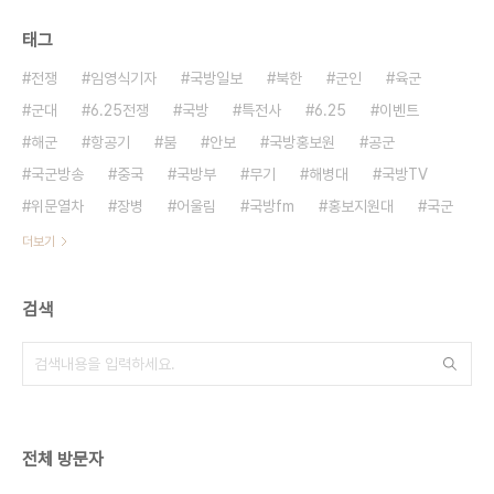
태그
전쟁
임영식기자
국방일보
북한
군인
육군
군대
6.25전쟁
국방
특전사
6.25
이벤트
해군
항공기
붐
안보
국방홍보원
공군
국군방송
중국
국방부
무기
해병대
국방TV
위문열차
장병
어울림
국방fm
홍보지원대
국군
더보기
검색
전체 방문자