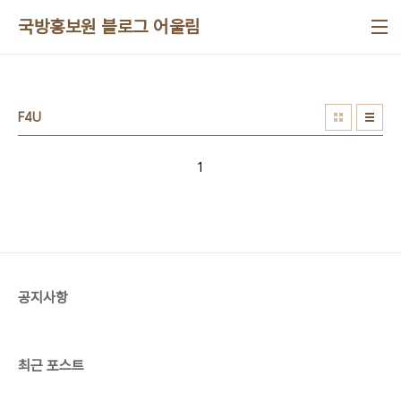
본문 바로가기
국방홍보원 블로그 어울림
F4U
1
공지사항
최근 포스트