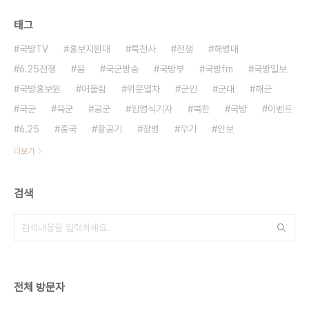
태그
국방TV
홍보지원대
특전사
전쟁
해병대
6.25전쟁
붐
국군방송
국방부
국방fm
국방일보
국방홍보원
어울림
위문열차
군인
군대
해군
국군
육군
공군
임영식기자
북한
국방
이벤트
6.25
중국
항공기
장병
무기
안보
더보기
검색
전체 방문자