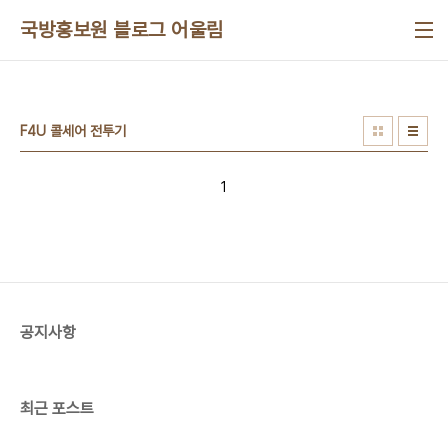
본문 바로가기
국방홍보원 블로그 어울림
F4U 콜세어 전투기
1
공지사항
최근 포스트