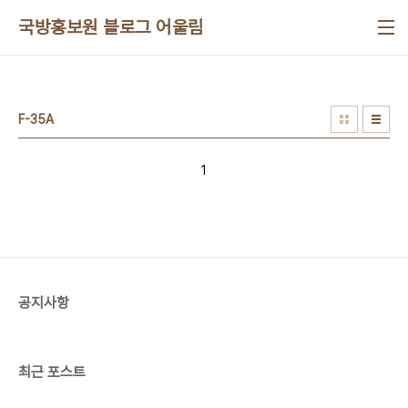
본문 바로가기
국방홍보원 블로그 어울림
F-35A
1
공지사항
최근 포스트