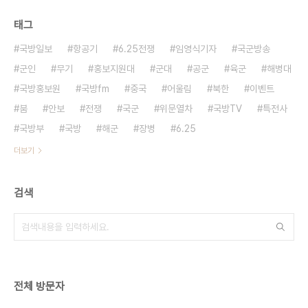
태그
국방일보
항공기
6.25전쟁
임영식기자
국군방송
군인
무기
홍보지원대
군대
공군
육군
해병대
국방홍보원
국방fm
중국
어울림
북한
이벤트
붐
안보
전쟁
국군
위문열차
국방TV
특전사
국방부
국방
해군
장병
6.25
더보기
검색
전체 방문자