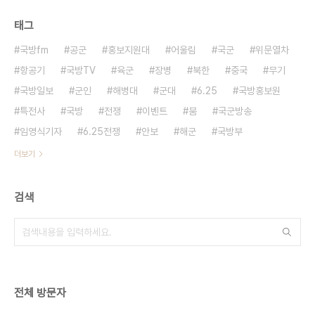
태그
국방fm
공군
홍보지원대
어울림
국군
위문열차
항공기
국방TV
육군
장병
북한
중국
무기
국방일보
군인
해병대
군대
6.25
국방홍보원
특전사
국방
전쟁
이벤트
붐
국군방송
임영식기자
6.25전쟁
안보
해군
국방부
더보기
검색
전체 방문자