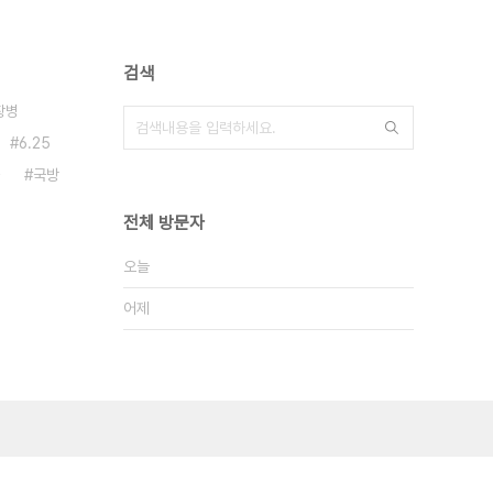
검색
장병
6.25
국방
전체 방문자
오늘
어제