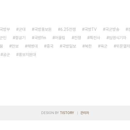
국방부
군대
국방홍보원
6.25전쟁
국방TV
국군방송
군인
항공기
국방fm
어울림
전쟁
특전사
임영식기자
붐
안보
해병대
중국
국방일보
북한
육군
위문열차
공군
홍보지원대
DESIGN BY
TISTORY
관리자