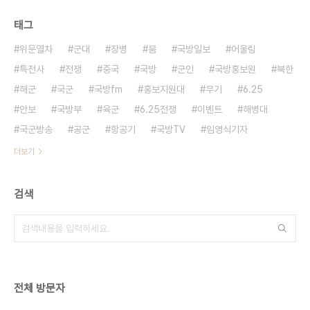
태그
위문열차
군대
장병
붐
국방일보
어울림
특전사
전쟁
중국
국방
군인
국방홍보원
북한
해군
국군
국방fm
홍보지원대
무기
6.25
안보
국방부
육군
6.25전쟁
이벤트
해병대
국군방송
공군
항공기
국방TV
임영식기자
더보기
검색
전체 방문자