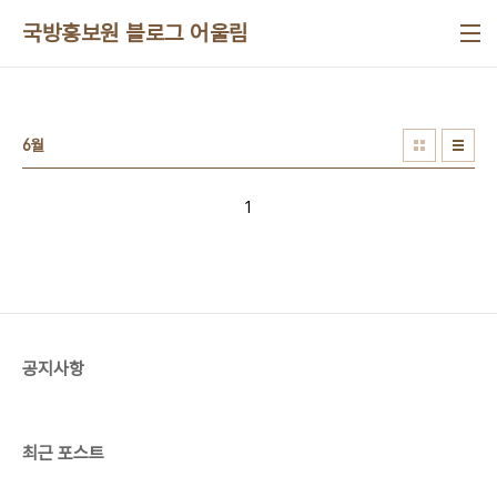
본문 바로가기
국방홍보원 블로그 어울림
6월
1
공지사항
최근 포스트