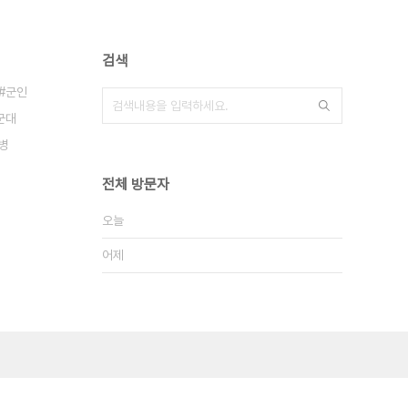
검색
군인
군대
병
전체 방문자
오늘
어제