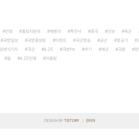
전쟁
홍보지원대
해병대
특전사
중국
안보
육군
국방일보
국방홍보원
이벤트
국군방송
공군
항공기
임영식기자
국군
6.25
국방fm
무기
해군
국방
장
붐
6.25전쟁
어울림
DESIGN BY
TISTORY
관리자