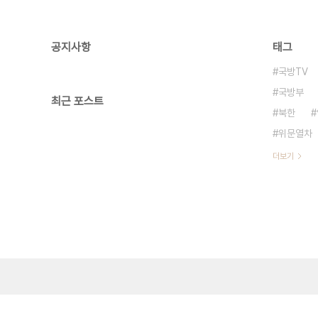
공지사항
태그
국방TV
국방부
최근 포스트
북한
위문열차
더보기