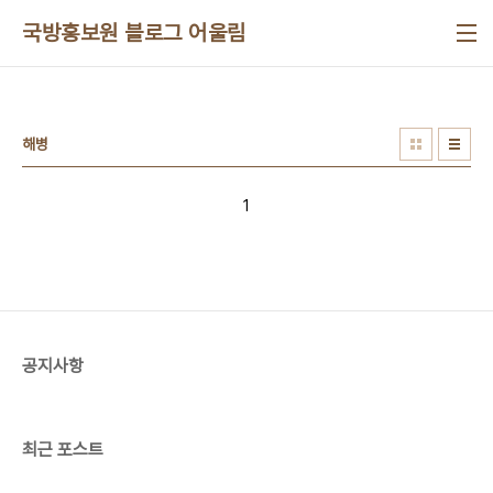
본문 바로가기
국방홍보원 블로그 어울림
해병
1
공지사항
최근 포스트