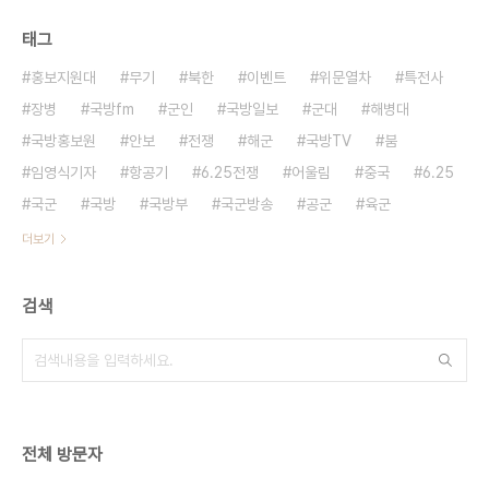
태그
홍보지원대
무기
북한
이벤트
위문열차
특전사
장병
국방fm
군인
국방일보
군대
해병대
국방홍보원
안보
전쟁
해군
국방TV
붐
임영식기자
항공기
6.25전쟁
어울림
중국
6.25
국군
국방
국방부
국군방송
공군
육군
더보기
검색
전체 방문자