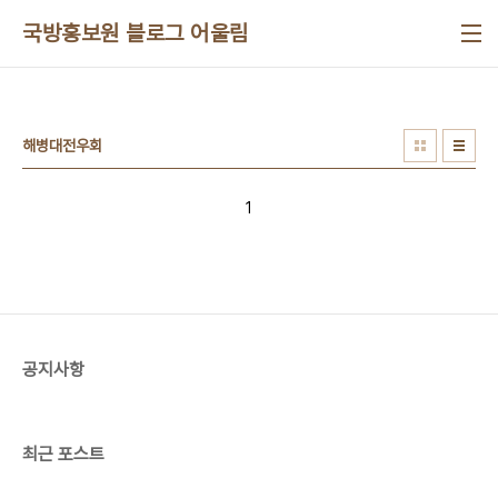
본문 바로가기
국방홍보원 블로그 어울림
해병대전우회
1
공지사항
최근 포스트