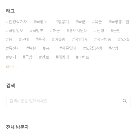
태그
임영식기자
국방fm
항공기
국군
육군
국방홍보원
국방일보
국방부
해군
홍보지원대
전쟁
군인
붐
군대
중국
어울림
국방TV
국군방송
6.25
특전사
북한
공군
위문열차
6.25전쟁
장병
무기
국방
안보
해병대
이벤트
더보기
검색
전체 방문자