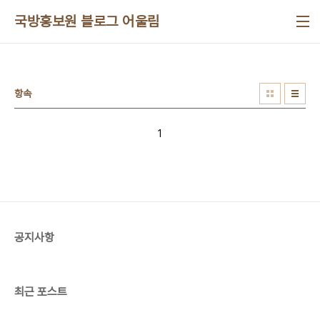
본문 바로가기
국방홍보원 블로그 어울림
항속
1
공지사항
최근 포스트