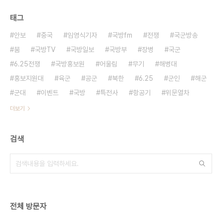
태그
안보
중국
임영식기자
국방fm
전쟁
국군방송
붐
국방TV
국방일보
국방부
장병
국군
6.25전쟁
국방홍보원
어울림
무기
해병대
홍보지원대
육군
공군
북한
6.25
군인
해군
군대
이벤트
국방
특전사
항공기
위문열차
더보기
검색
전체 방문자