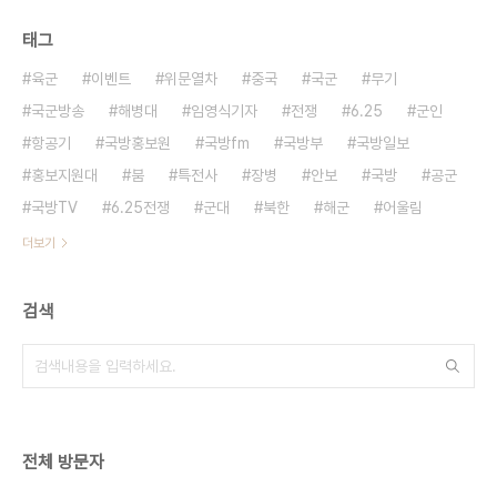
태그
육군
이벤트
위문열차
중국
국군
무기
국군방송
해병대
임영식기자
전쟁
6.25
군인
항공기
국방홍보원
국방fm
국방부
국방일보
홍보지원대
붐
특전사
장병
안보
국방
공군
국방TV
6.25전쟁
군대
북한
해군
어울림
더보기
검색
전체 방문자