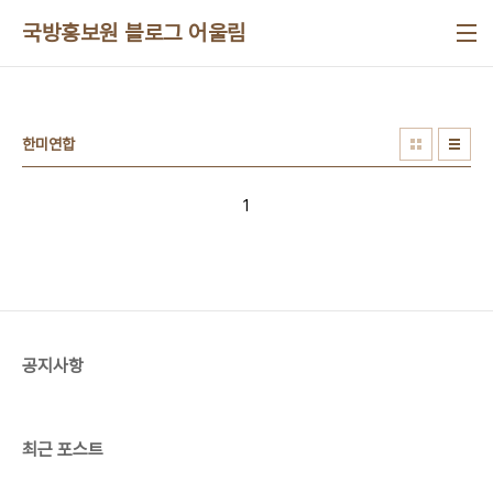
본문 바로가기
국방홍보원 블로그 어울림
한미연합
1
공지사항
최근 포스트