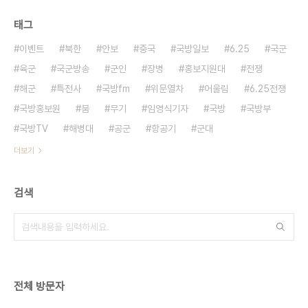
태그
이벤트
북한
안보
중국
국방일보
6.25
국군
육군
국군방송
군인
장병
홍보지원대
전쟁
해군
특전사
국방fm
위문열차
어울림
6.25전쟁
국방홍보원
붐
무기
임영식기자
국방
국방부
국방TV
해병대
공군
항공기
군대
더보기
검색
전체 방문자