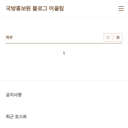
본문 바로가기
국방홍보원 블로그 어울림
파주
1
공지사항
최근 포스트