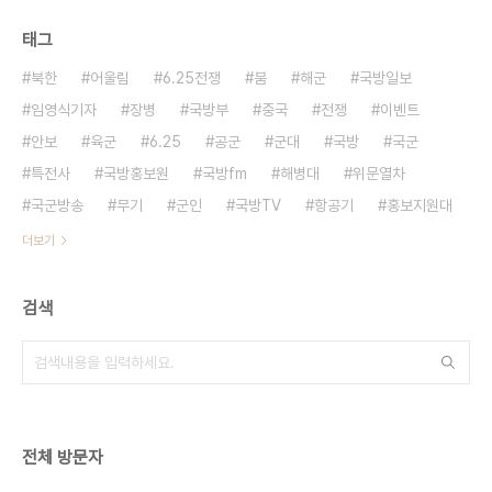
태그
북한
어울림
6.25전쟁
붐
해군
국방일보
임영식기자
장병
국방부
중국
전쟁
이벤트
안보
육군
6.25
공군
군대
국방
국군
특전사
국방홍보원
국방fm
해병대
위문열차
국군방송
무기
군인
국방TV
항공기
홍보지원대
더보기
검색
전체 방문자