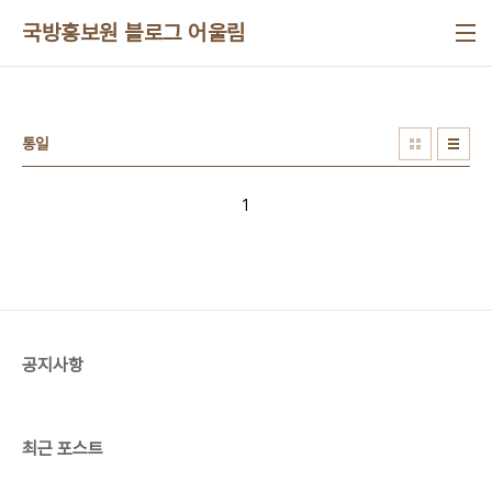
본문 바로가기
국방홍보원 블로그 어울림
통일
1
공지사항
최근 포스트