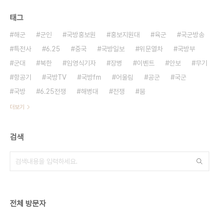
태그
해군
군인
국방홍보원
홍보지원대
육군
국군방송
특전사
6.25
중국
국방일보
위문열차
국방부
군대
북한
임영식기자
장병
이벤트
안보
무기
항공기
국방TV
국방fm
어울림
공군
국군
국방
6.25전쟁
해병대
전쟁
붐
더보기
검색
전체 방문자