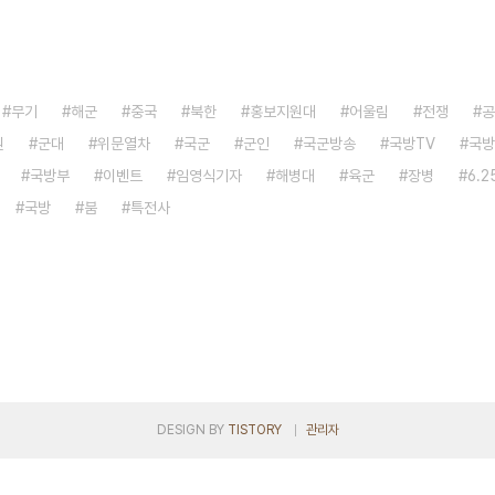
무기
해군
중국
북한
홍보지원대
어울림
전쟁
공
원
군대
위문열차
국군
군인
국군방송
국방TV
국방
국방부
이벤트
임영식기자
해병대
육군
장병
6.2
국방
붐
특전사
DESIGN BY
TISTORY
관리자