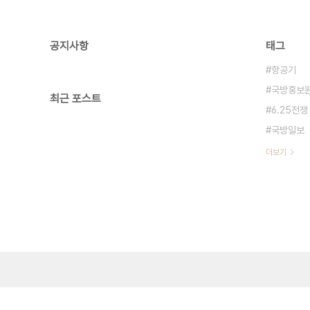
공지사항
태그
항공기
국방홍보
최근 포스트
6.25전쟁
국방일보
더보기