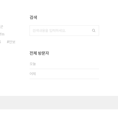
검색
군
fm
5
안보
전체 방문자
오늘
어제