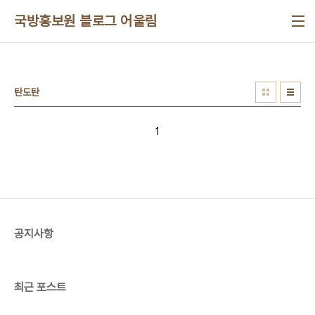
본문 바로가기
국방홍보원 블로그 어울림
탄도탄
1
공지사항
최근 포스트