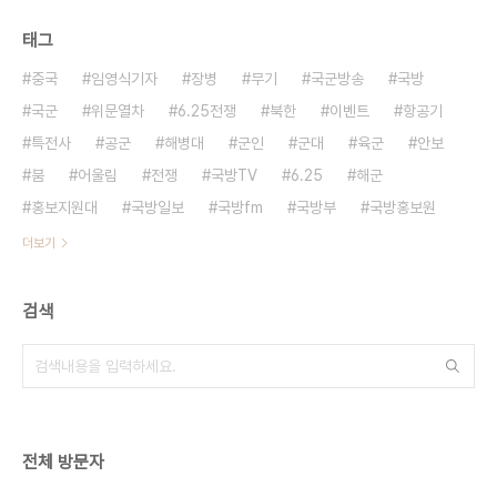
태그
중국
임영식기자
장병
무기
국군방송
국방
국군
위문열차
6.25전쟁
북한
이벤트
항공기
특전사
공군
해병대
군인
군대
육군
안보
붐
어울림
전쟁
국방TV
6.25
해군
홍보지원대
국방일보
국방fm
국방부
국방홍보원
더보기
검색
전체 방문자