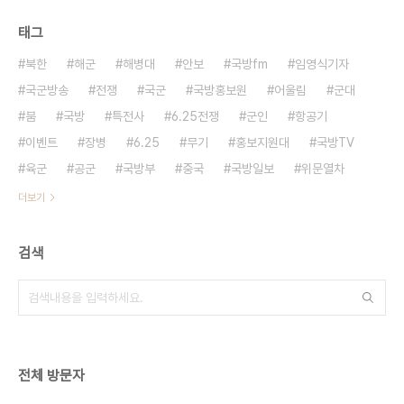
태그
북한
해군
해병대
안보
국방fm
임영식기자
국군방송
전쟁
국군
국방홍보원
어울림
군대
붐
국방
특전사
6.25전쟁
군인
항공기
이벤트
장병
6.25
무기
홍보지원대
국방TV
육군
공군
국방부
중국
국방일보
위문열차
더보기
검색
전체 방문자