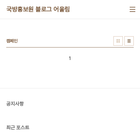
본문 바로가기
국방홍보원 블로그 어울림
캠페인
1
공지사항
최근 포스트