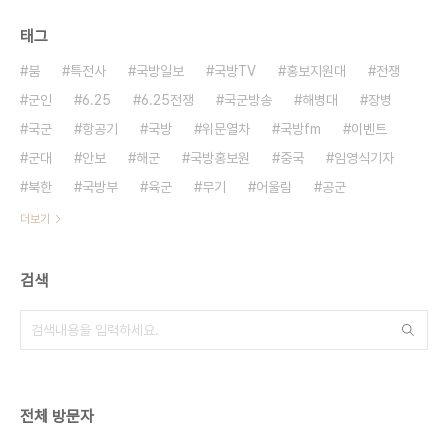
태그
붐
특전사
국방일보
국방TV
홍보지원대
전쟁
군인
6.25
6.25전쟁
국군방송
해병대
장병
국군
항공기
국방
위문열차
국방fm
이벤트
군대
안보
해군
국방홍보원
중국
임영식기자
북한
국방부
육군
무기
어울림
공군
더보기
검색
전체 방문자