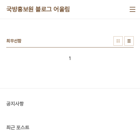
본문 바로가기
국방홍보원 블로그 어울림
최무선함
1
공지사항
최근 포스트