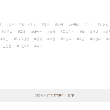
원
공군
홍보지원대
육군
군인
해병대
안보
임영식
어울림
국방
이벤트
장병
국방일보
붐
전쟁
위
해군
6.25전쟁
중국
북한
국방부
국군
특전사
국군방송
국방TV
무기
DESIGN BY
TISTORY
관리자