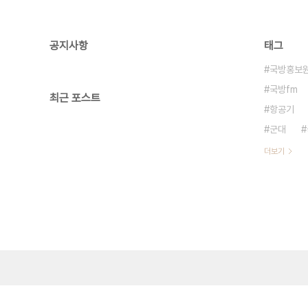
공지사항
태그
국방홍보
국방fm
최근 포스트
항공기
군대
더보기