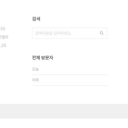
검색
기자
문열차
6.25
전체 방문자
오늘
어제