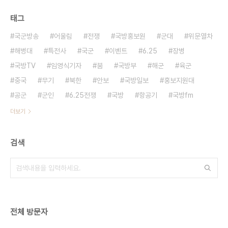
태그
국군방송
어울림
전쟁
국방홍보원
군대
위문열차
해병대
특전사
국군
이벤트
6.25
장병
국방TV
임영식기자
붐
국방부
해군
육군
중국
무기
북한
안보
국방일보
홍보지원대
공군
군인
6.25전쟁
국방
항공기
국방fm
더보기
검색
전체 방문자