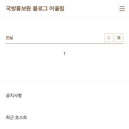
본문 바로가기
국방홍보원 블로그 어울림
진실
1
공지사항
최근 포스트