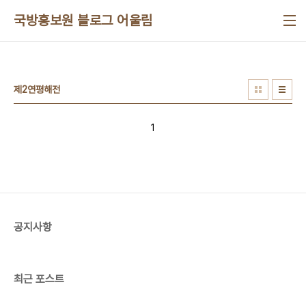
본문 바로가기
국방홍보원 블로그 어울림
제2연평해전
1
공지사항
최근 포스트