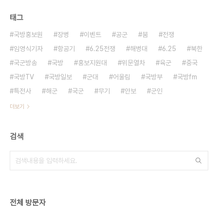
태그
국방홍보원
장병
이벤트
공군
붐
전쟁
임영식기자
항공기
6.25전쟁
해병대
6.25
북한
국군방송
국방
홍보지원대
위문열차
육군
중국
국방TV
국방일보
군대
어울림
국방부
국방fm
특전사
해군
국군
무기
안보
군인
더보기
검색
전체 방문자