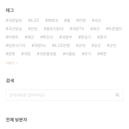
태그
국방일보
6.25
해병대
붐
전쟁
국군
국군방송
안보
홍보지원대
국방TV
육군
위문열차
이벤트
해군
특전사
국방부
항공기
중국
임영식기자
국방fm
6.25전쟁
군대
공군
군인
장병
국방
국방홍보원
어울림
무기
북한
더보기
검색
전체 방문자