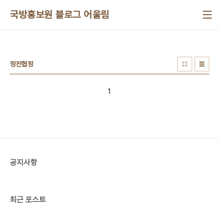
본문 바로가기
국방홍보원 블로그 어울림
정전협정
1
공지사항
최근 포스트