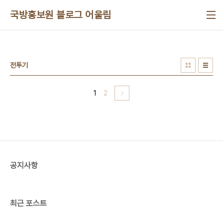
본문 바로가기
국방홍보원 블로그 어울림
전투기
1
2
공지사항
최근 포스트