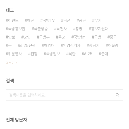
태그
이벤트
해군
국방TV
국군
공군
무기
국방홍보원
국군방송
특전사
장병
홍보지원대
안보
군인
국방부
육군
국방fm
국방
중국
붐
6.25전쟁
해병대
임영식기자
항공기
어울림
위문열차
전쟁
국방일보
북한
6.25
군대
더보기
검색
전체 방문자