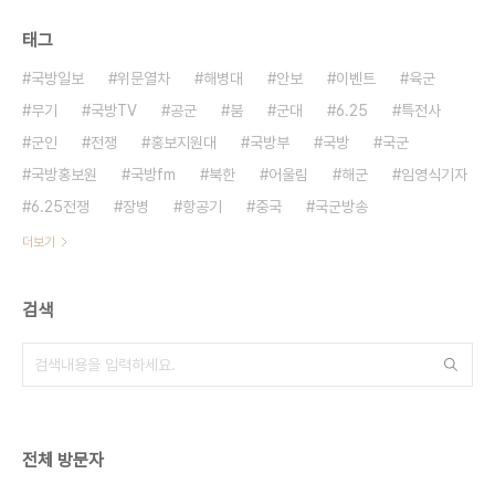
태그
국방일보
위문열차
해병대
안보
이벤트
육군
무기
국방TV
공군
붐
군대
6.25
특전사
군인
전쟁
홍보지원대
국방부
국방
국군
국방홍보원
국방fm
북한
어울림
해군
임영식기자
6.25전쟁
장병
항공기
중국
국군방송
더보기
검색
전체 방문자