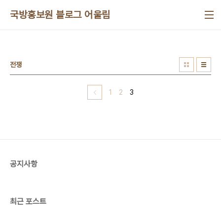
본문 바로가기
국방홍보원 블로그 어울림
전쟁
1
2
3
공지사항
최근 포스트