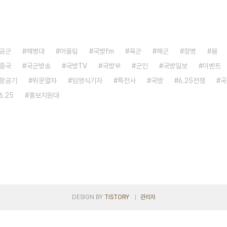
공군
해병대
어울림
국방fm
육군
해군
장병
붐
중국
국군방송
국방TV
국방부
군인
국방일보
이벤트
항공기
위문열차
임영식기자
특전사
국방
6.25전쟁
국
6.25
홍보지원대
DESIGN BY
TISTORY
관리자