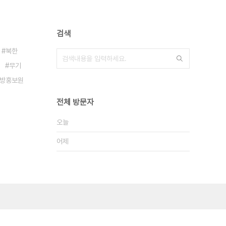
검색
북한
무기
방홍보원
전체 방문자
오늘
어제