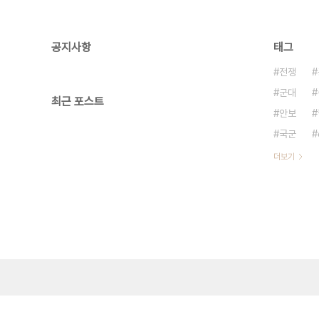
공지사항
태그
전쟁
군대
최근 포스트
안보
국군
더보기