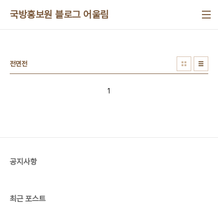
본문 바로가기
국방홍보원 블로그 어울림
전면전
1
공지사항
최근 포스트