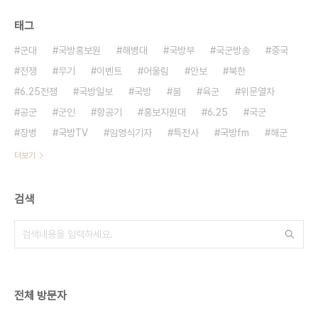
태그
군대
국방홍보원
해병대
국방부
국군방송
중국
전쟁
무기
이벤트
어울림
안보
북한
6.25전쟁
국방일보
국방
붐
육군
위문열차
공군
군인
항공기
홍보지원대
6.25
국군
장병
국방TV
임영식기자
특전사
국방fm
해군
더보기
검색
전체 방문자