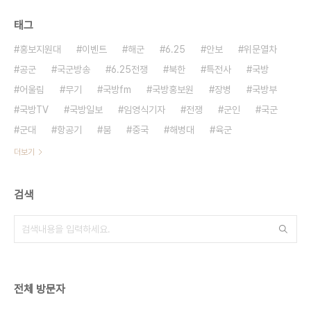
태그
홍보지원대
이벤트
해군
6.25
안보
위문열차
공군
국군방송
6.25전쟁
북한
특전사
국방
어울림
무기
국방fm
국방홍보원
장병
국방부
국방TV
국방일보
임영식기자
전쟁
군인
국군
군대
항공기
붐
중국
해병대
육군
더보기
검색
전체 방문자