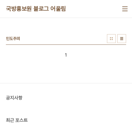
본문 바로가기
국방홍보원 블로그 어울림
인도주의
1
공지사항
최근 포스트