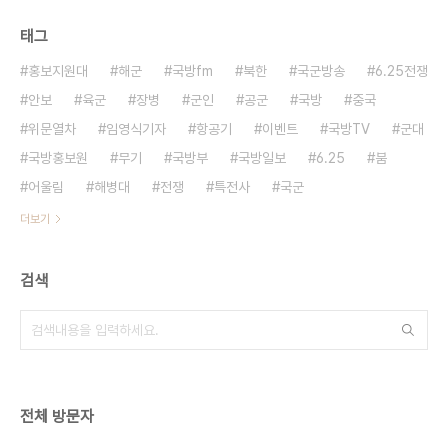
태그
홍보지원대
해군
국방fm
북한
국군방송
6.25전쟁
안보
육군
장병
군인
공군
국방
중국
위문열차
임영식기자
항공기
이벤트
국방TV
군대
국방홍보원
무기
국방부
국방일보
6.25
붐
어울림
해병대
전쟁
특전사
국군
더보기
검색
전체 방문자