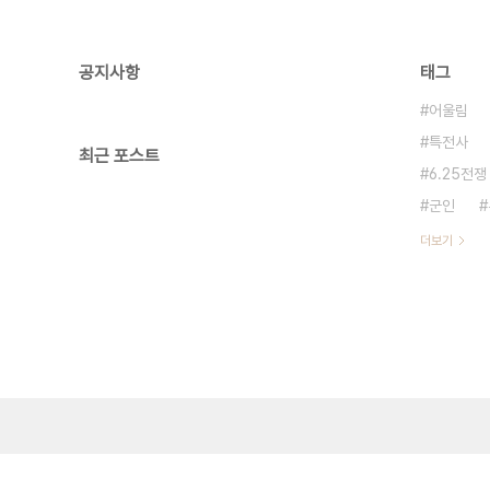
공지사항
태그
어울림
특전사
최근 포스트
6.25전쟁
군인
더보기