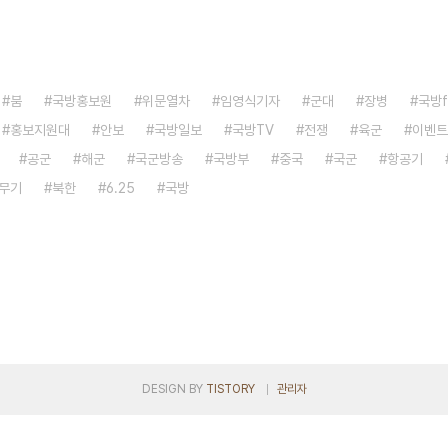
붐
국방홍보원
위문열차
임영식기자
군대
장병
국방
홍보지원대
안보
국방일보
국방TV
전쟁
육군
이벤트
공군
해군
국군방송
국방부
중국
국군
항공기
무기
북한
6.25
국방
DESIGN BY
TISTORY
관리자