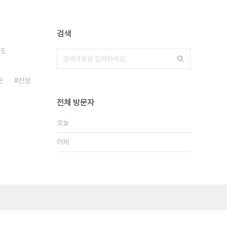
검색
25
군
전쟁
전체 방문자
오늘
어제