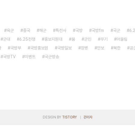
육군
중국
해군
특전사
국방
국방fm
국군
6.
군대
6.25전쟁
홍보지원대
붐
군인
무기
어울림
자
국방부
국방홍보원
국방일보
장병
안보
북한
공
국방TV
이벤트
국군방송
DESIGN BY
TISTORY
관리자