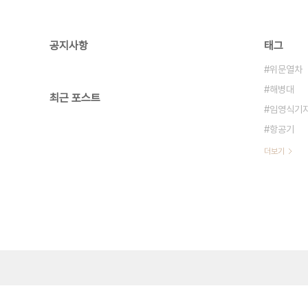
공지사항
태그
위문열차
해병대
최근 포스트
임영식기
항공기
더보기