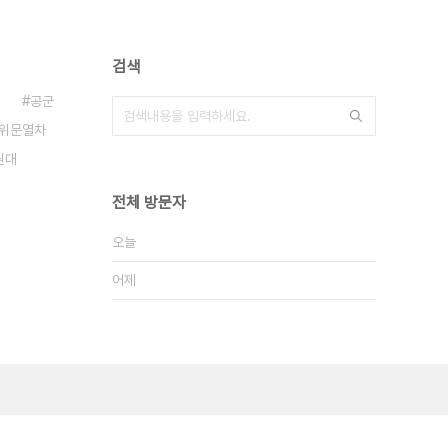
검색
공군
위문열차
원대
전체 방문자
오늘
어제