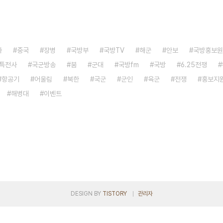
자
중국
장병
국방부
국방TV
해군
안보
국방홍보원
특전사
국군방송
붐
군대
국방fm
국방
6.25전쟁
항공기
어울림
북한
국군
군인
육군
전쟁
홍보지
해병대
이벤트
DESIGN BY
TISTORY
관리자