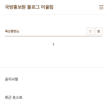
본문 바로가기
국방홍보원 블로그 어울림
육군훈련소
1
공지사항
최근 포스트