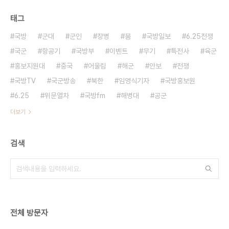
태그
국방
군대
군인
장병
붐
국방일보
6.25전쟁
국군
항공기
국방부
이벤트
무기
특전사
육군
홍보지원대
중국
어울림
해군
안보
전쟁
국방TV
국군방송
북한
임영식기자
국방홍보원
6.25
위문열차
국방fm
해병대
공군
더보기
검색
전체 방문자