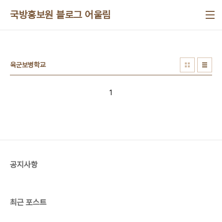
본문 바로가기
국방홍보원 블로그 어울림
육군보병학교
1
공지사항
최근 포스트