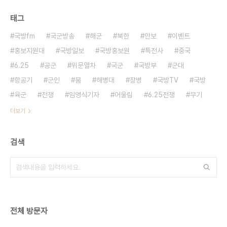
태그
국방fm
국군방송
해군
북한
안보
이벤트
홍보지원대
국방일보
국방홍보원
특전사
중국
6.25
공군
위문열차
국군
국방부
군대
항공기
군인
붐
해병대
장병
국방TV
국방
육군
전쟁
임영식기자
어울림
6.25전쟁
무기
더보기
검색
전체 방문자