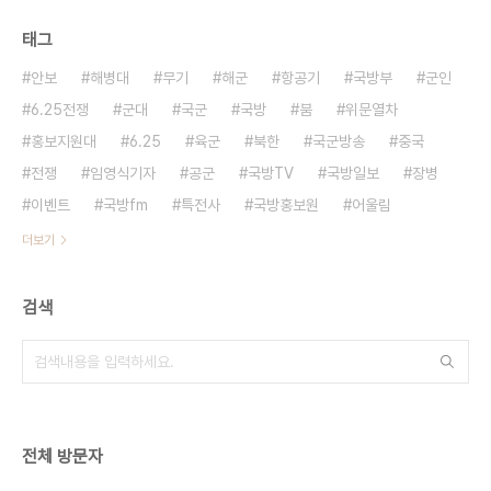
태그
안보
해병대
무기
해군
항공기
국방부
군인
6.25전쟁
군대
국군
국방
붐
위문열차
홍보지원대
6.25
육군
북한
국군방송
중국
전쟁
임영식기자
공군
국방TV
국방일보
장병
이벤트
국방fm
특전사
국방홍보원
어울림
더보기
검색
전체 방문자