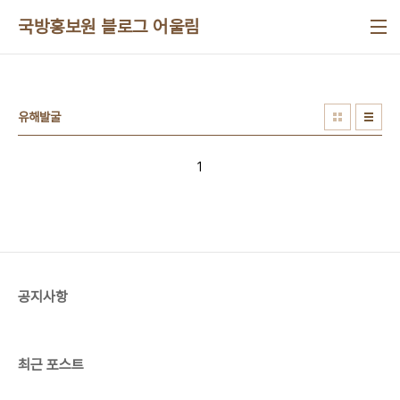
본문 바로가기
국방홍보원 블로그 어울림
유해발굴
1
공지사항
최근 포스트