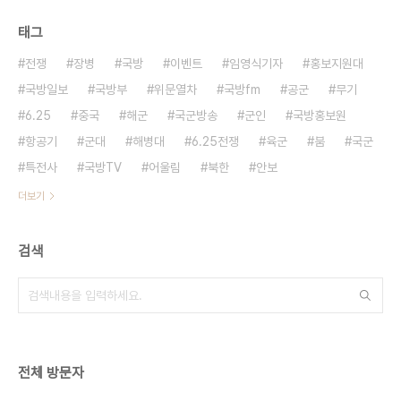
태그
전쟁
장병
국방
이벤트
임영식기자
홍보지원대
국방일보
국방부
위문열차
국방fm
공군
무기
6.25
중국
해군
국군방송
군인
국방홍보원
항공기
군대
해병대
6.25전쟁
육군
붐
국군
특전사
국방TV
어울림
북한
안보
더보기
검색
전체 방문자