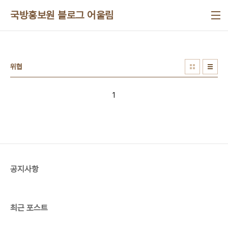
본문 바로가기
국방홍보원 블로그 어울림
위협
1
공지사항
최근 포스트