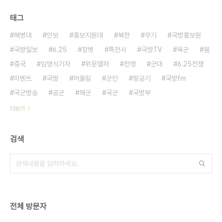
태그
해병대
안보
홍보지원대
북한
무기
국방홍보원
국방일보
6.25
장병
특전사
국방TV
육군
붐
중국
임영식기자
위문열차
전쟁
군대
6.25전쟁
이벤트
국방
어울림
군인
항공기
국방fm
국군방송
공군
해군
국군
국방부
더보기
검색
전체 방문자