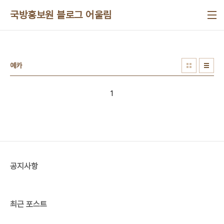
본문 바로가기
국방홍보원 블로그 어울림
예카
1
공지사항
최근 포스트