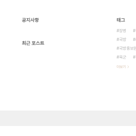
공지사항
태그
장병
국방
최근 포스트
국방홍보
육군
더보기