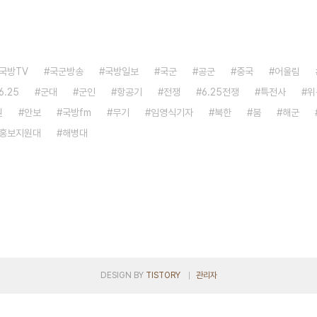
국방TV
국군방송
국방일보
국군
공군
중국
어울림
6.25
군대
군인
항공기
전쟁
6.25전쟁
특전사
위
원
안보
국방fm
무기
임영식기자
북한
붐
해군
홍보지원대
해병대
DESIGN BY
TISTORY
관리자