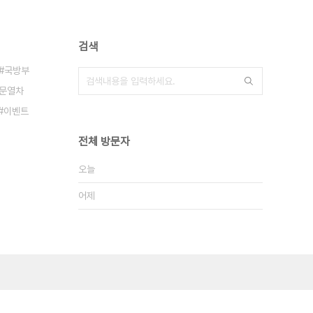
검색
국방부
문열차
이벤트
전체 방문자
오늘
어제