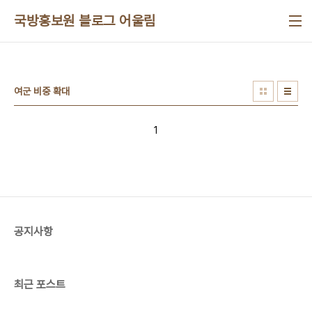
본문 바로가기
국방홍보원 블로그 어울림
여군 비중 확대
1
공지사항
최근 포스트