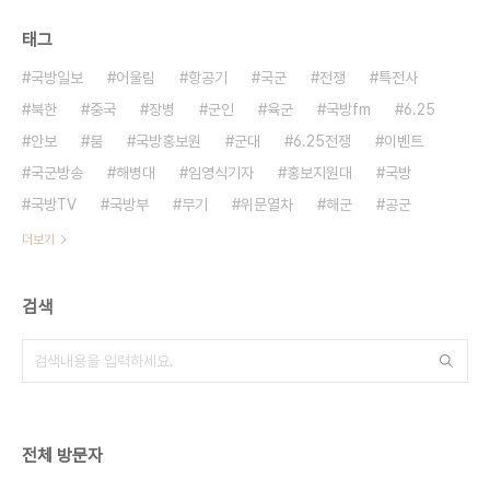
태그
국방일보
어울림
항공기
국군
전쟁
특전사
북한
중국
장병
군인
육군
국방fm
6.25
안보
붐
국방홍보원
군대
6.25전쟁
이벤트
국군방송
해병대
임영식기자
홍보지원대
국방
국방TV
국방부
무기
위문열차
해군
공군
더보기
검색
전체 방문자