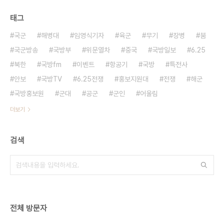
태그
국군
해병대
임영식기자
육군
무기
장병
붐
국군방송
국방부
위문열차
중국
국방일보
6.25
북한
국방fm
이벤트
항공기
국방
특전사
안보
국방TV
6.25전쟁
홍보지원대
전쟁
해군
국방홍보원
군대
공군
군인
어울림
더보기
검색
전체 방문자