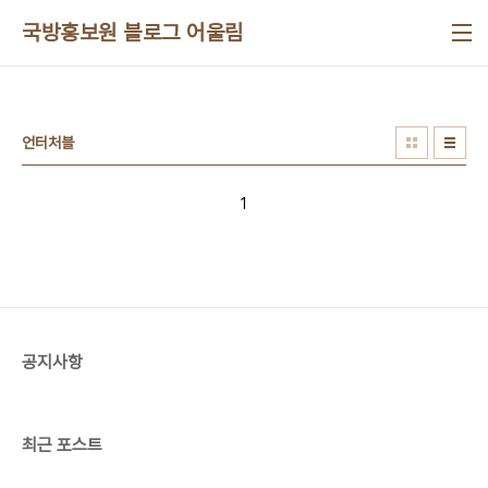
본문 바로가기
국방홍보원 블로그 어울림
언터처블
1
공지사항
최근 포스트