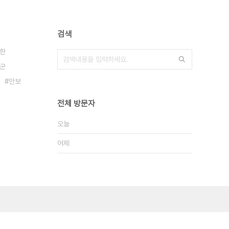
검색
한
군
안보
전체 방문자
오늘
어제