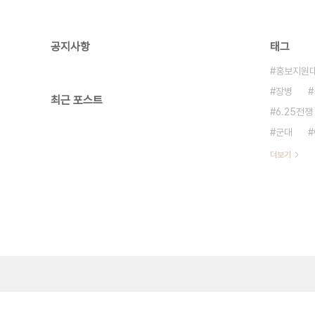
공지사항
태그
홍보지원
장병
최근 포스트
6.25전쟁
군대
더보기