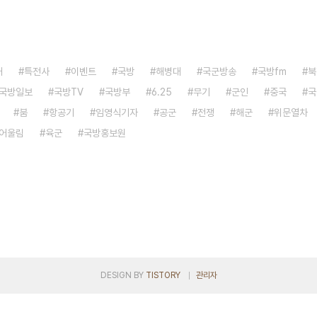
대
특전사
이벤트
국방
해병대
국군방송
국방fm
북
국방일보
국방TV
국방부
6.25
무기
군인
중국
국
붐
항공기
임영식기자
공군
전쟁
해군
위문열차
어울림
육군
국방홍보원
DESIGN BY
TISTORY
관리자